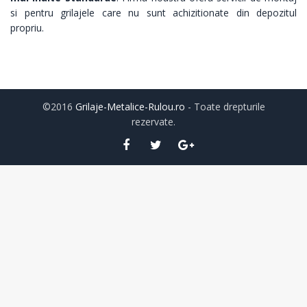
si pentru grilajele care nu sunt achizitionate din depozitul
propriu.
©2016
Grilaje-Metalice-Rulou.ro
- Toate drepturile
rezervate.