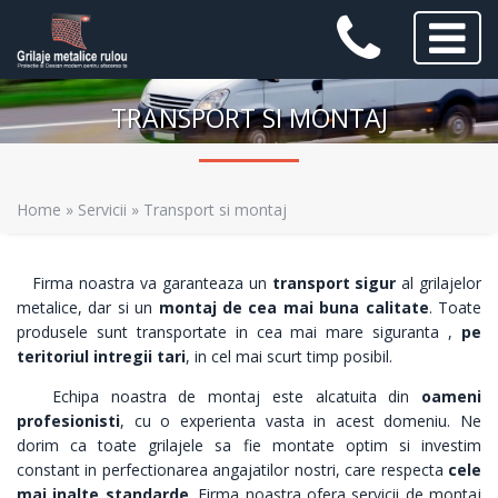
TRANSPORT SI MONTAJ
Home
»
Servicii
»
Transport si montaj
Firma noastra va garanteaza un
transport sigur
al grilajelor
metalice, dar si un
montaj de cea mai buna calitate
. Toate
produsele sunt transportate in cea mai mare siguranta ,
pe
teritoriul intregii tari
, in cel mai scurt timp posibil.
Echipa noastra de montaj este alcatuita din
oameni
profesionisti
, cu o experienta vasta in acest domeniu. Ne
dorim ca toate grilajele sa fie montate optim si investim
constant in perfectionarea angajatilor nostri, care respecta
cele
mai inalte standarde
. Firma noastra ofera servicii de montaj